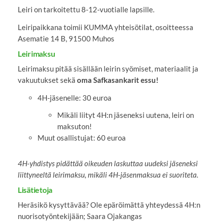
Leiri on tarkoitettu 8-12-vuotialle lapsille.
Leiripaikkana toimii KUMMA yhteisötilat, osoitteessa
Asematie 14 B, 91500 Muhos
Leirimaksu
Leirimaksu pitää sisällään leirin syömiset, materiaalit ja
vakuutukset sekä
oma Safkasankarit essu!
4H-jäsenelle: 30 euroa
Mikäli liityt 4H:n jäseneksi uutena, leiri on
maksuton!
Muut osallistujat: 60 euroa
4H-yhdistys pidättää oikeuden laskuttaa uudeksi jäseneksi
liittyneeltä leirimaksu, mikäli 4H-jäsenmaksua ei suoriteta.
Lisätietoja
Heräsikö kysyttävää? Ole epäröimättä yhteydessä 4H:n
nuorisotyöntekijään; Saara Ojakangas