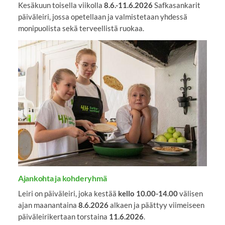
Kesäkuun toisella viikolla
8.6.-11.6.2026
Safkasankarit
päiväleiri, jossa opetellaan ja valmistetaan yhdessä
monipuolista sekä terveellistä ruokaa.
Ajankohta ja kohderyhmä
Leiri on päiväleiri, joka kestää
kello 10.00-14.00
välisen
ajan maanantaina
8.6.2026
alkaen ja päättyy viimeiseen
päiväleirikertaan torstaina
11.6.2026
.