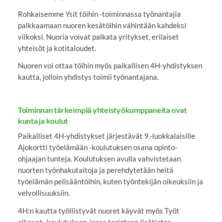
Rohkaisemme Ysit töihin -toiminnassa työnantajia
palkkaamaan nuoren kesätöihin vähintään kahdeksi
viikoksi. Nuoria voivat palkata yritykset, erilaiset
yhteisöt ja kotitaloudet.
Nuoren voi ottaa töihin myös paikallisen 4H-yhdistyksen
kautta, jolloin yhdistys toimii työnantajana.
Toiminnan tärkeimpiä yhteistyökumppaneita ovat
kunta ja koulut
Paikalliset 4H-yhdistykset järjestävät 9.-luokkalaisille
Ajokortti työelämään -koulutuksen osana opinto-
ohjaajan tunteja. Koulutuksen avulla vahvistetaan
nuorten työnhakutaitoja ja perehdytetään heitä
työelämän pelisääntöihin, kuten työntekijän oikeuksiin ja
velvollisuuksiin.
4H:n kautta työllistyvät nuoret käyvät myös Työt
alkavat -koulutuksen, jossa tarjotaan lisätietoa