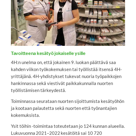
Tavoitteena kesätyö jokaiselle ysille
4H:n unelma on, että jokainen 9. luokan päättävä saa
kahden viikon työkokemuksen tai työllistää itsensä 4H-
yrittäjänä. 4H-yhdistykset tukevat nuoria työpaikkojen
hankinnassa sekä viestivät paikkakunnalla nuorten
työllistämisen tärkeydestä.
Toiminnassa seurataan nuorten sijoittumista kesätyöhön
ja kootaan palautetta sekä nuorten että työnantajien
kokemuksista.
Ysit töihin -toimintaa toteutetaan jo 124 kunnan alueella.
Lukuvuonna 2021–2022 kesätöitä sai 10 720