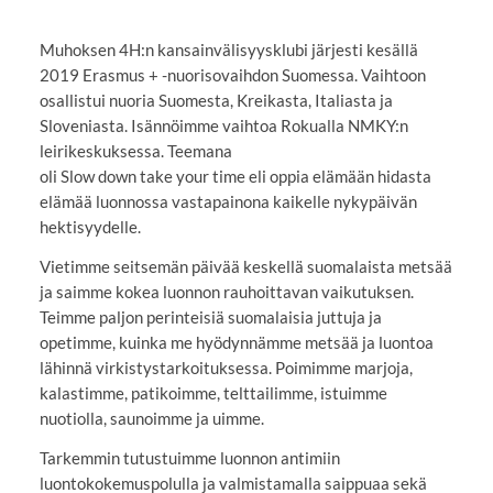
Muhoksen 4H:n kansainvälisyysklubi järjesti kesällä
2019 Erasmus + -nuorisovaihdon Suomessa. Vaihtoon
osallistui nuoria Suomesta, Kreikasta, Italiasta ja
Sloveniasta. Isännöimme vaihtoa Rokualla NMKY:n
leirikeskuksessa. Teemana
oli Slow down take your time eli oppia elämään hidasta
elämää luonnossa vastapainona kaikelle nykypäivän
hektisyydelle.
Vietimme seitsemän päivää keskellä suomalaista metsää
ja saimme kokea luonnon rauhoittavan vaikutuksen.
Teimme paljon perinteisiä suomalaisia juttuja ja
opetimme, kuinka me hyödynnämme metsää ja luontoa
lähinnä virkistystarkoituksessa. Poimimme marjoja,
kalastimme, patikoimme, telttailimme, istuimme
nuotiolla, saunoimme ja uimme.
Tarkemmin tutustuimme luonnon antimiin
luontokokemuspolulla ja valmistamalla saippuaa sekä