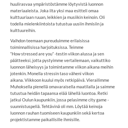
huulirasvaa ympäristöstämme löytyvistä luonnon
materiaaleista. Joka ilta yksi maa esitteli omaa
kulttuuriaan ruuan, leikkien ja musiikin keinoin. Oli
todella mielenkiintoista tutustua uusiin ihmisiin ja
kulttuureihin.
Vaihdon teemaan pureuduimme erilaisissa
toiminnallisissa harjoituksissa. Teimme
“How stressed are you” -testin viikon alussa ja sen
päätteeksi, jotta pystyimme vertailemaan, vaikuttiko
luonnon läheisyys ja toimintamme viikon aikana meihin
jotenkin. Monella stressin taso väheni viikon
aikana. Viikkoon kuului myös retkipäivä. Vierailimme
Muhoksella pienellä omavaraisella maatilalla ja saimme
tutustua heidän tapaansa elää lähellä luontoa. Retki
jatkui Oulun kaupunkiin, jossa pelasimme city game -
suunnistuspeliä. Tehtävinä oli mm. Löytää keinoja
luonnon rauhan tuomiseen kaupunkiin sekä kertoa
projektistamme paikallisille ihmisille.