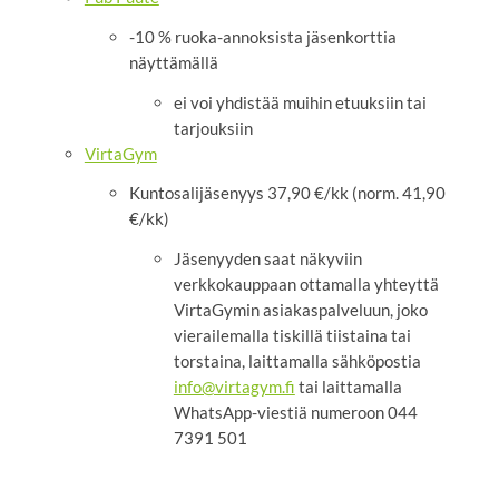
-10 % ruoka-annoksista jäsenkorttia
näyttämällä
ei voi yhdistää muihin etuuksiin tai
tarjouksiin
VirtaGym
Kuntosalijäsenyys 37,90 €/kk (norm. 41,90
€/kk)
Jäsenyyden saat näkyviin
verkkokauppaan ottamalla yhteyttä
VirtaGymin asiakaspalveluun, joko
vierailemalla tiskillä tiistaina tai
torstaina, laittamalla sähköpostia
info@virtagym.fi
tai laittamalla
WhatsApp-viestiä numeroon 044
7391 501