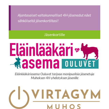
Ajantasaiset valtakunnalliset 4H-jäsenedut näet
sähköiseltä jäsenkortiltasi!
Jäsenkortille
Eläinlääkäriasema Ouluvet tarjoaa monipuolisia jäsenetuja
Muhoksen 4H-yhdistyksen jäsenille