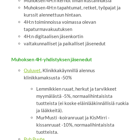
Muhoksen 4H:n kerhot ilman kustannuksia
Muhoksen 4H:n tapahtumat, retket, työpajat ja
kurssit alennettuun hintaan.
4H:n toiminnoissa voimassa olevan
tapaturmavakuutuksen
4H:n digitaalisen jäsenkortin
valtakunnalliset ja paikalliset jäsenedut
Muhoksen 4H-yhdistyksen jäsenedut
Ouluvet
, Klinikkakäynnillä alennus
klinikkamaksusta -50%
Lemmikkien ruuat, herkut ja tarvikkeet
myymälästä -5%, normaalihintaisista
tuotteista (ei koske eläinlääkinnällisiä ruokia
ja lääkkeitä).
MurMusti -koiranruuat ja KisMirri -
kissanruuat -10%, normaalihintaisista
tuotteista.
Pub Puute