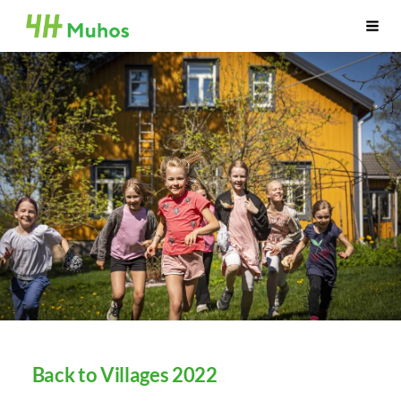
Siirry
Muhoksen 4H-yhdistys
Haku
sivun
sisältöön
Back to Villages 2022