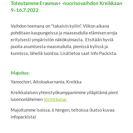
Toteutamme Erasmus+ -nuorisovaihdon Kreikkaan
9.-16.7.2022
Vaihdon teemana on "takaisin kyliin". Viikon aikana
pohditaan kaupungeissa ja maaseudulla elämisen eroja
erityisesti ympäristön näkökulmasta. Etsitään hyviä
puolia asumisesta maaseudulla, pienissä kylissä ja
kunnissa, lähellä luontoa. Lisätietoa saat Info Packista.
Majoitus:
Yamochori, Aitoloakarnania, Kreikka
Kreikkalaisen yhteistyökumppanimme ylläpitämä pieni
luonnonläheinen
leirintäalue.
Majoitumme isoissa, 6 hengen, teltoissa (katso kuvaa
infopackista)