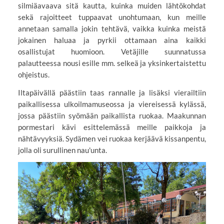
silmiäavaava sitä kautta, kuinka muiden lähtökohdat
sekä rajoitteet tuppaavat unohtumaan, kun meille
annetaan samalla jokin tehtävä, vaikka kuinka meistä
jokainen haluaa ja pyrkii ottamaan aina kaikki
osallistujat huomioon. Vetäjille suunnatussa
palautteessa nousi esille mm. selkeä ja yksinkertaistettu
ohjeistus.
Iltapäivällä päästiin taas rannalle ja lisäksi vierailtiin
paikallisessa ulkoilmamuseossa ja viereisessä kylässä,
jossa päästiin syömään paikallista ruokaa. Maakunnan
pormestari kävi esittelemässä meille paikkoja ja
nähtävyyksiä. Sydämen vei ruokaa kerjäävä kissanpentu,
jolla oli surullinen nau'unta.