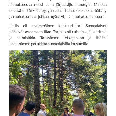
Palautteessa nousi esiin järjestäjien energia. Muiden
edessä on tärkeää pysyä rauhallisena, koska oma hätäily
ja rauhattomuus johtaa myös ryhmän rauhattomuuteen.
Illalla oli ensimmäinen kulttuuri-ilta! Suomalaiset
pääsivät avaamaan illan. Tarjolla oli ruissipsejä, lakritsia
ja salmiakkia. Tanssimme letkajenkan ja lisäksi
haastoimme porukkaa suomalaisilla lausumilla.