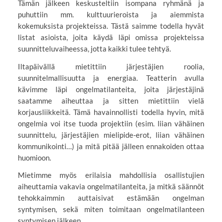
Tämän jälkeen keskusteltiin isompana ryhmänä ja
puhuttiin mm. kulttuurieroista ja aiemmista
kokemuksista projekteissa. Tästä saimme todella hyvät
listat asioista, joita käydä läpi omissa projekteissa
suunnitteluvaiheessa, jotta kaikki tulee tehtyä.
Iltapäivällä mietittiin järjestäjien roolia,
suunnitelmallisuutta ja energiaa. Teatterin avulla
kävimme läpi ongelmatilanteita, joita järjestäjinä
saatamme aiheuttaa ja sitten mietittiin vielä
korjausliikkeitä. Tämä havainnollisti todella hyvin, mitä
ongelmia voi itse tuoda projektiin (esim. liian vähäinen
suunnittelu, järjestäjien mielipide-erot, liian vähäinen
kommunikointi…) ja mitä pitää jälleen ennakoiden ottaa
huomioon.
Mietimme myös erilaisia mahdollisia osallistujien
aiheuttamia vakavia ongelmatilanteita, ja mitkä säännöt
tehokkaimmin auttaisivat estämään ongelman
syntymisen, sekä miten toimitaan ongelmatilanteen
syntymisen jälkeen.