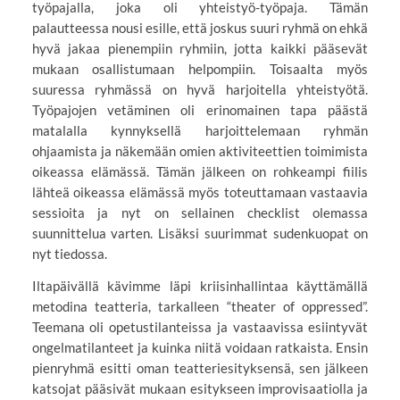
työpajalla, joka oli yhteistyö-työpaja. Tämän
palautteessa nousi esille, että joskus suuri ryhmä on ehkä
hyvä jakaa pienempiin ryhmiin, jotta kaikki pääsevät
mukaan osallistumaan helpompiin. Toisaalta myös
suuressa ryhmässä on hyvä harjoitella yhteistyötä.
Työpajojen vetäminen oli erinomainen tapa päästä
matalalla kynnyksellä harjoittelemaan ryhmän
ohjaamista ja näkemään omien aktiviteettien toimimista
oikeassa elämässä. Tämän jälkeen on rohkeampi fiilis
lähteä oikeassa elämässä myös toteuttamaan vastaavia
sessioita ja nyt on sellainen checklist olemassa
suunnittelua varten. Lisäksi suurimmat sudenkuopat on
nyt tiedossa.
Iltapäivällä kävimme läpi kriisinhallintaa käyttämällä
metodina teatteria, tarkalleen “theater of oppressed”.
Teemana oli opetustilanteissa ja vastaavissa esiintyvät
ongelmatilanteet ja kuinka niitä voidaan ratkaista. Ensin
pienryhmä esitti oman teatteriesityksensä, sen jälkeen
katsojat pääsivät mukaan esitykseen improvisaatiolla ja