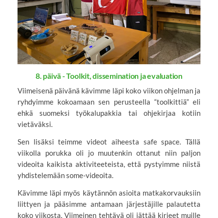
8. päivä - Toolkit, dissemination ja evaluation
Viimeisenä päivänä kävimme läpi koko viikon ohjelman ja
ryhdyimme kokoamaan sen perusteella “toolkittiä” eli
ehkä suomeksi työkalupakkia tai ohjekirjaa kotiin
vietäväksi.
Sen lisäksi teimme videot aiheesta safe space. Tällä
viikolla porukka oli jo muutenkin ottanut niin paljon
videoita kaikista aktiviteeteista, että pystyimme niistä
yhdistelemään some-videoita.
Kävimme läpi myös käytännön asioita matkakorvauksiin
liittyen ja pääsimme antamaan järjestäjille palautetta
koko viikosta. Viimeinen tehtävä oli jättää kirjeet muille