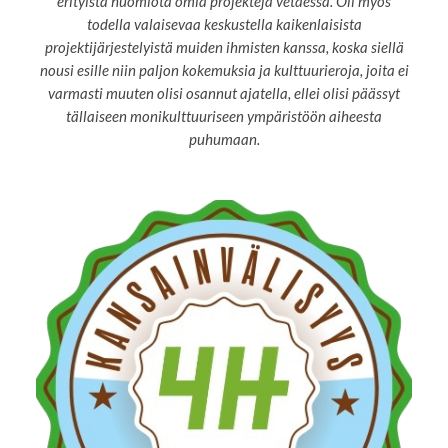
erityistä huomiota omia projekteja vetäessä. Oli myös
todella valaisevaa keskustella kaikenlaisista
projektijärjestelyistä muiden ihmisten kanssa, koska siellä
nousi esille niin paljon kokemuksia ja kulttuurieroja, joita ei
varmasti muuten olisi osannut ajatella, ellei olisi päässyt
tällaiseen monikulttuuriseen ympäristöön aiheesta
puhumaan.