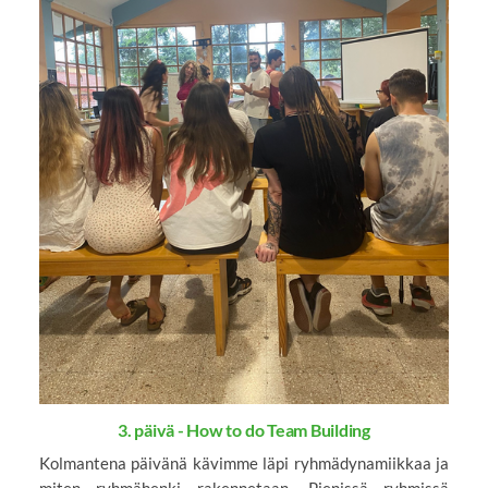
3. päivä - How to do Team Building
Kolmantena päivänä kävimme läpi ryhmädynamiikkaa ja
miten ryhmähenki rakennetaan. Pienissä ryhmissä