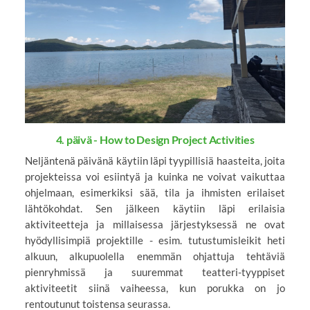
4. päivä - How to Design Project Activities
Neljäntenä päivänä käytiin läpi tyypillisiä haasteita, joita
projekteissa voi esiintyä ja kuinka ne voivat vaikuttaa
ohjelmaan, esimerkiksi sää, tila ja ihmisten erilaiset
lähtökohdat. Sen jälkeen käytiin läpi erilaisia
aktiviteetteja ja millaisessa järjestyksessä ne ovat
hyödyllisimpiä projektille - esim. tutustumisleikit heti
alkuun, alkupuolella enemmän ohjattuja tehtäviä
pienryhmissä ja suuremmat teatteri-tyyppiset
aktiviteetit siinä vaiheessa, kun porukka on jo
rentoutunut toistensa seurassa.