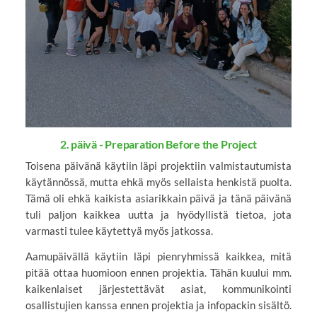
2. päivä - Preparation Before the Project
Toisena päivänä käytiin läpi projektiin valmistautumista
käytännössä, mutta ehkä myös sellaista henkistä puolta.
Tämä oli ehkä kaikista asiarikkain päivä ja tänä päivänä
tuli paljon kaikkea uutta ja hyödyllistä tietoa, jota
varmasti tulee käytettyä myös jatkossa.
Aamupäivällä käytiin läpi pienryhmissä kaikkea, mitä
pitää ottaa huomioon ennen projektia. Tähän kuului mm.
kaikenlaiset järjestettävät asiat, kommunikointi
osallistujien kanssa ennen projektia ja infopackin sisältö.