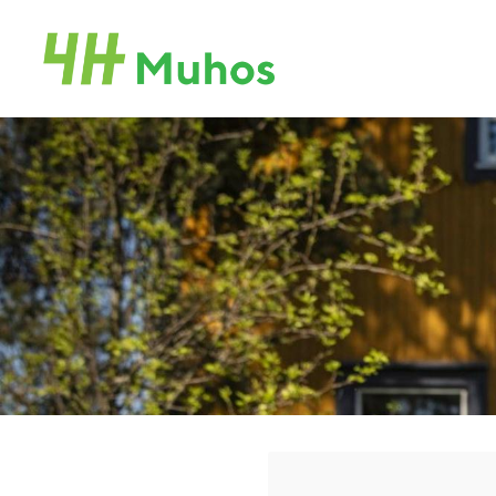
Siirry
sivun
Muhoksen 4H-yhdistys
sisältöön