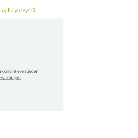
malla yhteyttä!
kkinointievästeiden
valintojasi
.