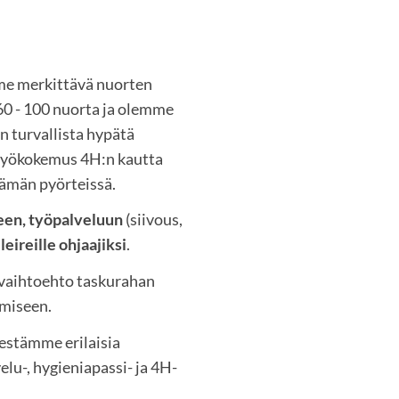
e merkittävä nuorten
 60 - 100 nuorta ja olemme
n turvallista hypätä
 työkokemus 4H:n kautta
ämän pyörteissä.
een, työpalveluun
(siivous,
 leireille ohjaajiksi
.
vaihtoehto taskurahan
omiseen.
jestämme erilaisia
lu-, hygieniapassi- ja 4H-