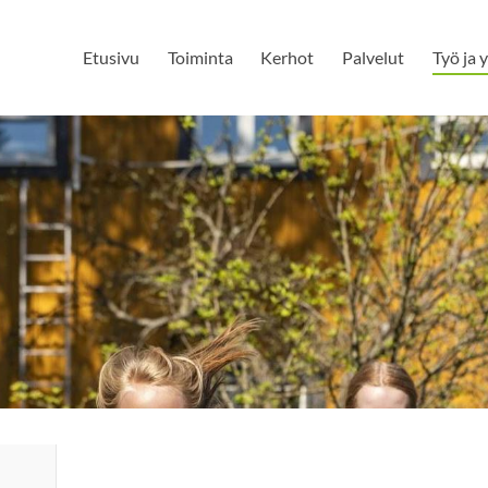
Etusivu
Toiminta
Kerhot
Palvelut
Työ ja y