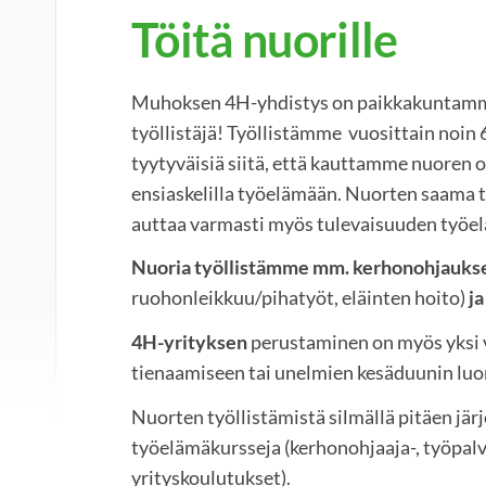
Töitä nuorille
Muhoksen 4H-yhdistys on paikkakuntamm
työllistäjä! Työllistämme vuosittain noin
tyytyväisiä siitä, että kauttamme nuoren o
ensiaskelilla työelämään. Nuorten saama
auttaa varmasti myös tulevaisuuden työel
Nuoria työllistämme mm. kerhonohjauks
ruohonleikkuu/pihatyöt, eläinten hoito)
ja
4H-yrityksen
perustaminen on myös yksi 
tienaamiseen tai unelmien kesäduunin lu
Nuorten työllistämistä silmällä pitäen jär
työelämäkursseja (kerhonohjaaja-, työpalve
yrityskoulutukset).