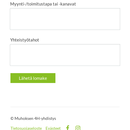
Myynti-/toimitustapa tai -kanavat
Yhteistyötahot
Lähetä lomake
©
Muhoksen 4H-yhdistys
Tietosuojaseloste
Evästeet