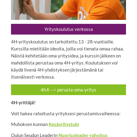
Yrityskoulutus verkossa
4H-yrityskoulutus on tarkoitettu 13 - 28-vuotiaille.
Kurssilla mietitään ideoita, joilla voi tienata omaa rahaa.
Näistä kehitetään oma yritysidea, ja kurssin jälkeen on
mahdollista perustaa oma 4H-yritys. Koulutuksen voi
käydä livenä 4H-yhdistyksen järjestämänä tai
itsenäisesti verkossa.
4h.fi --> perusta-oma-yritys
4H-yrittäjä!
Voit hakea rahoitusta yrityksesi perustamisvaiheessa:
Muhoksen kunnan
Kesäyritystuki
Oulun Seudun Leaderin
Nuorisoleader-rahoitus