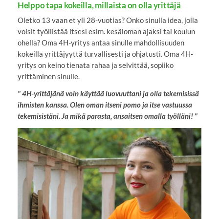
Helppo tapa kokeilla, millaista on olla yrittäjä
Oletko 13 vaan et yli 28-vuotias? Onko sinulla idea, jolla
voisit työllistää itsesi esim. kesäloman ajaksi tai koulun
ohella? Oma 4H-yritys antaa sinulle mahdollisuuden
kokeilla yrittäjyyttä turvallisesti ja ohjatusti. Oma 4H-
yritys on keino tienata rahaa ja selvittää, sopiiko
yrittäminen sinulle.
" 4H-yrittäjänä voin käyttää luovuuttani ja olla tekemisissä
ihmisten kanssa. Olen oman itseni pomo ja itse vastuussa
tekemisistäni. Ja mikä parasta, ansaitsen omalla työlläni! "