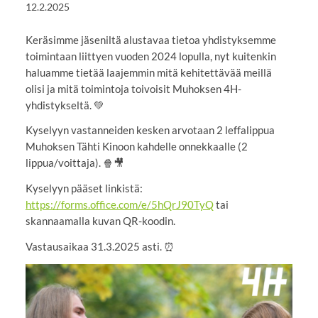
12.2.2025
Keräsimme jäseniltä alustavaa tietoa yhdistyksemme
toimintaan liittyen vuoden 2024 lopulla, nyt kuitenkin
haluamme tietää laajemmin mitä kehitettävää meillä
olisi ja mitä toimintoja toivoisit Muhoksen 4H-
yhdistykseltä. 💚
Kyselyyn vastanneiden kesken arvotaan 2 leffalippua
Muhoksen Tähti Kinoon kahdelle onnekkaalle (2
lippua/voittaja). 🍿🎥
Kyselyyn pääset linkistä:
https://forms.office.com/e/5hQrJ90TyQ
tai
skannaamalla kuvan QR-koodin.
Vastausaikaa 31.3.2025 asti. ⏰