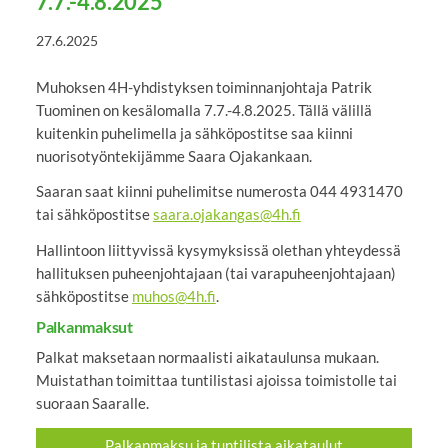
7.7.-4.8.2025
27.6.2025
Muhoksen 4H-yhdistyksen toiminnanjohtaja Patrik
Tuominen on kesälomalla 7.7.-4.8.2025. Tällä välillä
kuitenkin puhelimella ja sähköpostitse saa kiinni
nuorisotyöntekijämme Saara Ojakankaan.
Saaran saat kiinni puhelimitse numerosta 044 4931470
tai sähköpostitse
saara.ojakangas@4h.fi
Hallintoon liittyvissä kysymyksissä olethan yhteydessä
hallituksen puheenjohtajaan (tai varapuheenjohtajaan)
sähköpostitse
muhos@4h.fi
.
Palkanmaksut
Palkat maksetaan normaalisti aikataulunsa mukaan.
Muistathan toimittaa tuntilistasi ajoissa toimistolle tai
suoraan Saaralle.
Palkanmaksu ja tuntilista aikataulut