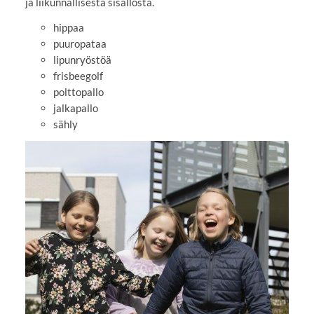
ja liikunnallisesta sisällöstä.
hippaa
puuropataa
lipunryöstöä
frisbeegolf
polttopallo
jalkapallo
sähly