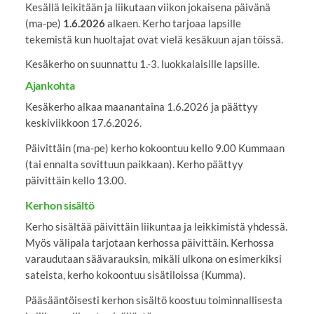
Kesällä leikitään ja liikutaan viikon jokaisena päivänä
(ma-pe)
1.6.2026
alkaen. Kerho tarjoaa lapsille
tekemistä kun huoltajat ovat vielä kesäkuun ajan töissä.
Kesäkerho on suunnattu 1.-3. luokkalaisille lapsille.
Ajankohta
Kesäkerho alkaa maanantaina 1.6.2026 ja päättyy
keskiviikkoon 17.6.2026.
Päivittäin (ma-pe) kerho kokoontuu kello 9.00 Kummaan
(tai ennalta sovittuun paikkaan). Kerho päättyy
päivittäin kello 13.00.
Kerhon sisältö
Kerho sisältää päivittäin liikuntaa ja leikkimistä yhdessä.
Myös välipala tarjotaan kerhossa päivittäin. Kerhossa
varaudutaan säävarauksin, mikäli ulkona on esimerkiksi
sateista, kerho kokoontuu sisätiloissa (Kumma).
Pääsääntöisesti kerhon sisältö koostuu toiminnallisesta